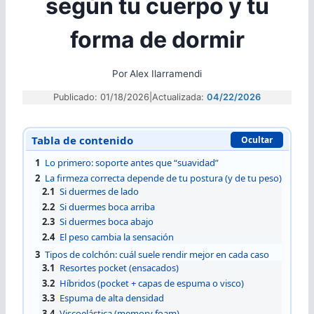
según tu cuerpo y tu
forma de dormir
Por
Alex Ilarramendi
Publicado: 01/18/2026
|
Actualizada:
04/22/2026
Tabla de contenido
Ocultar
1
Lo primero: soporte antes que “suavidad”
2
La firmeza correcta depende de tu postura (y de tu peso)
2.1
Si duermes de lado
2.2
Si duermes boca arriba
2.3
Si duermes boca abajo
2.4
El peso cambia la sensación
3
Tipos de colchón: cuál suele rendir mejor en cada caso
3.1
Resortes pocket (ensacados)
3.2
Híbridos (pocket + capas de espuma o visco)
3.3
Espuma de alta densidad
3.4
Viscoelástica (memory foam)