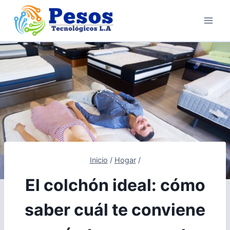
Saltar
al
contenido
Inicio
/
Hogar
/
El colchón ideal: cómo
saber cuál te conviene