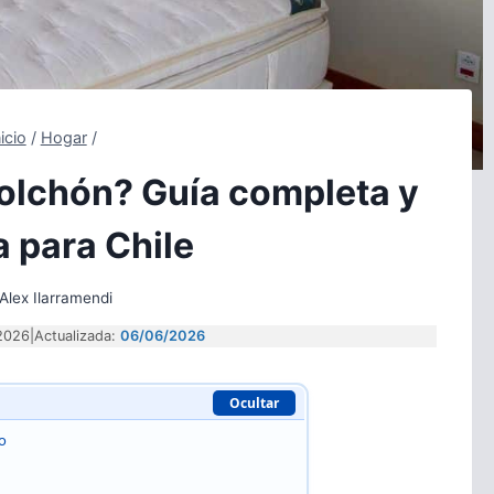
nicio
/
Hogar
/
olchón? Guía completa y
 para Chile
Alex Ilarramendi
/2026
|
Actualizada:
06/06/2026
Ocultar
o