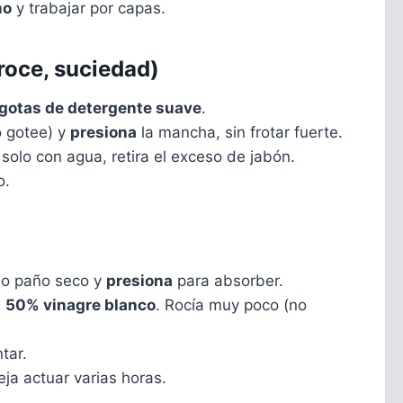
mo
y trabajar por capas.
oce, suciedad)
3 gotas de detergente suave
.
 gotee) y
presiona
la mancha, sin frotar fuerte.
lo con agua, retira el exceso de jabón.
o.
l o paño seco y
presiona
para absorber.
 50% vinagre blanco
. Rocía muy poco (no
tar.
ja actuar varias horas.