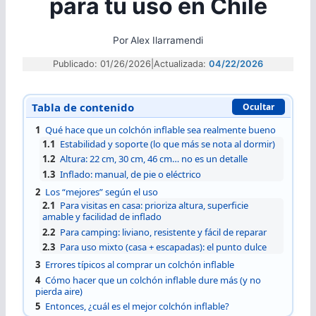
para tu uso en Chile
Por
Alex Ilarramendi
Publicado: 01/26/2026
|
Actualizada:
04/22/2026
Tabla de contenido
Ocultar
1
Qué hace que un colchón inflable sea realmente bueno
1.1
Estabilidad y soporte (lo que más se nota al dormir)
1.2
Altura: 22 cm, 30 cm, 46 cm… no es un detalle
1.3
Inflado: manual, de pie o eléctrico
2
Los “mejores” según el uso
2.1
Para visitas en casa: prioriza altura, superficie
amable y facilidad de inflado
2.2
Para camping: liviano, resistente y fácil de reparar
2.3
Para uso mixto (casa + escapadas): el punto dulce
3
Errores típicos al comprar un colchón inflable
4
Cómo hacer que un colchón inflable dure más (y no
pierda aire)
5
Entonces, ¿cuál es el mejor colchón inflable?