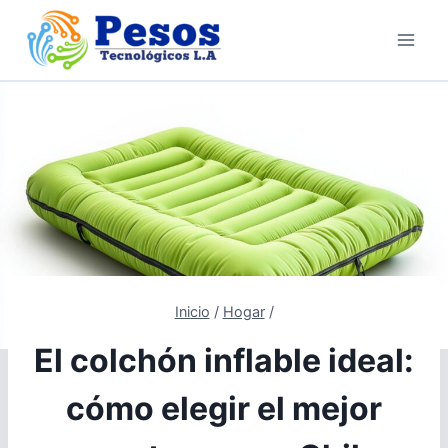
Saltar
al
contenido
Inicio
/
Hogar
/
El colchón inflable ideal:
cómo elegir el mejor