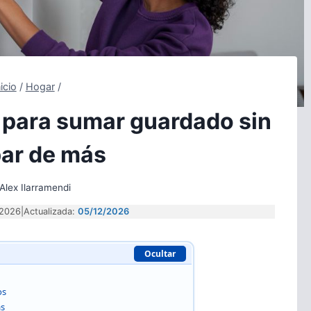
nicio
/
Hogar
/
 para sumar guardado sin
ar de más
Alex Ilarramendi
/2026
|
Actualizada:
05/12/2026
Ocultar
os
as