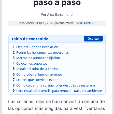
paso a paso
Por
Alex Ilarramendi
Publicado: 03/09/2026
|
Actualizada:
07/04/2026
Tabla de contenido
Ocultar
1
Elegir el lugar de instalación
2
Reunir las herramientas necesarias
3
Marcar los puntos de fijación
4
Colocar los soportes
5
Instalar el tubo de la cortina
6
Comprobar el funcionamiento
7
Errores que conviene evitar
8
Cómo cuidar una cortina roller después de instalarla
9
Una instalación sencilla para renovar cualquier ambiente
Las cortinas roller se han convertido en una de
las opciones más elegidas para vestir ventanas