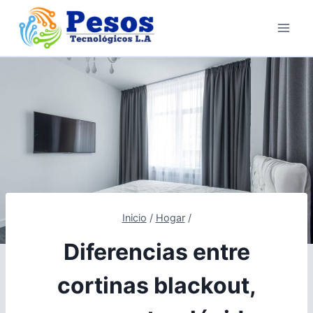
Saltar
al
contenido
Inicio
/
Hogar
/
Diferencias entre
cortinas blackout,