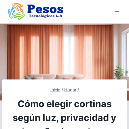
Saltar
al
contenido
Inicio
/
Hogar
/
Cómo elegir cortinas
según luz, privacidad y