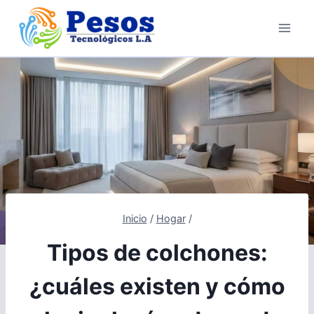
Saltar
al
contenido
Inicio
/
Hogar
/
Tipos de colchones:
¿cuáles existen y cómo