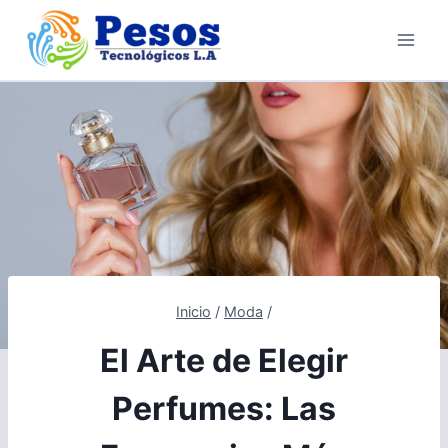
Saltar
al
contenido
Inicio
/
Moda
/
El Arte de Elegir
Perfumes: Las