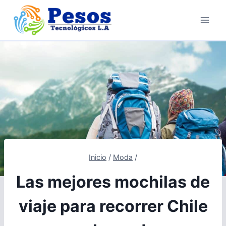
Saltar
al
contenido
Inicio
/
Moda
/
Las mejores mochilas de
viaje para recorrer Chile