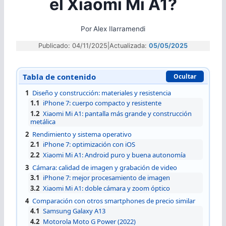
el Xiaomi Mi A1?
Por
Alex Ilarramendi
Publicado: 04/11/2025
|
Actualizada:
05/05/2025
Tabla de contenido
Ocultar
1
Diseño y construcción: materiales y resistencia
1.1
iPhone 7: cuerpo compacto y resistente
1.2
Xiaomi Mi A1: pantalla más grande y construcción
metálica
2
Rendimiento y sistema operativo
2.1
iPhone 7: optimización con iOS
2.2
Xiaomi Mi A1: Android puro y buena autonomía
3
Cámara: calidad de imagen y grabación de video
3.1
iPhone 7: mejor procesamiento de imagen
3.2
Xiaomi Mi A1: doble cámara y zoom óptico
4
Comparación con otros smartphones de precio similar
4.1
Samsung Galaxy A13
4.2
Motorola Moto G Power (2022)